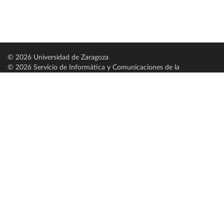
© 2026 Universidad de Zaragoza
© 2026 Servicio de Informática y Comunicaciones de la
Universidad de Zaragoza (
SICUZ
)
Universidad de Zaragoza
C/ Pedro Cerbuna, 12
ES-50009 Zaragoza
España / Spain
Tel: +34 976761000
ciu@unizar.es
Q-5018001-G
Servido por nodo: estudios
Aviso legal
|
Condiciones generales de uso
|
Política de privacidad