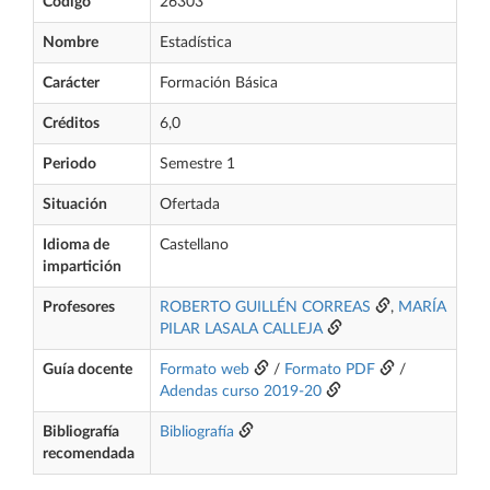
Código
26303
Nombre
Estadística
Carácter
Formación Básica
Créditos
6,0
Periodo
Semestre 1
Situación
Ofertada
Idioma de
Castellano
impartición
Profesores
ROBERTO GUILLÉN CORREAS
,
MARÍA
PILAR LASALA CALLEJA
Guía docente
Formato web
/
Formato PDF
/
Adendas curso 2019-20
Bibliografía
Bibliografía
recomendada