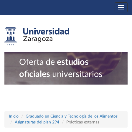
Togg
navi
Oferta de
estudios
oficiales
universitarios
Inicio
Graduado en Ciencia y Tecnología de los Alimentos
Asignaturas del plan 294
Prácticas externas