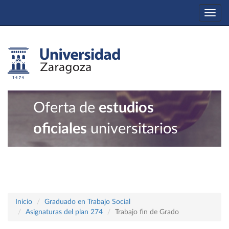
Togg
navi
Oferta de
estudios
oficiales
universitarios
Inicio
Graduado en Trabajo Social
Asignaturas del plan 274
Trabajo fin de Grado