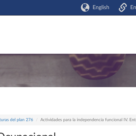
English
En
turas del plan 276
Actividades para la independencia funcional IV. E