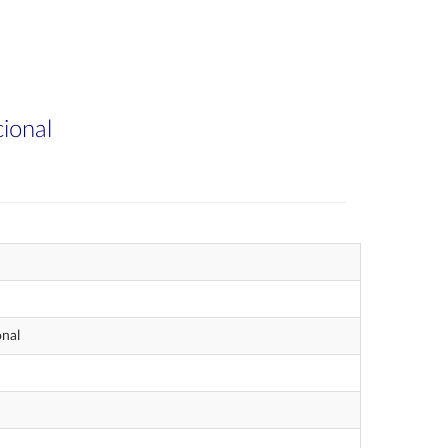
ional
onal