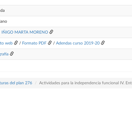
ada
lano
S IÑIGO MARTA MORENO
to web
/
Formato PDF
/
Adendas curso 2019-20
grafía
turas del plan 276
Actividades para la independencia funcional IV. E