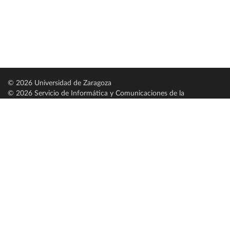
© 2026 Universidad de Zaragoza
© 2026 Servicio de Informática y Comunicaciones de la
Universidad de Zaragoza (
SICUZ
)
Universidad de Zaragoza
C/ Pedro Cerbuna, 12
ES-50009 Zaragoza
España / Spain
Tel: +34 976761000
ciu@unizar.es
Q-5018001-G
Servido por nodo: estudios