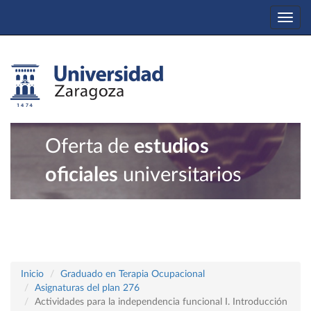
Togg
navi
Oferta de
estudios
oficiales
universitarios
Inicio
Graduado en Terapia Ocupacional
Asignaturas del plan 276
Actividades para la independencia funcional I. Introducción