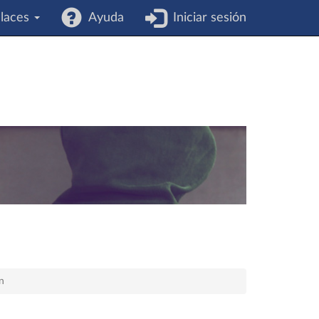
laces
Ayuda
Iniciar sesión
n