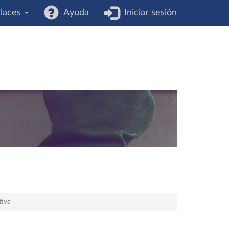
laces
Ayuda
Iniciar sesión
tiva