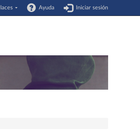
laces
Ayuda
Iniciar sesión