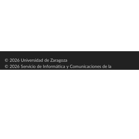
© 2026 Universidad de Zaragoza
© 2026 Servicio de Informática y Comunicaciones de la
Universidad de Zaragoza (
SICUZ
)
Universidad de Zaragoza
C/ Pedro Cerbuna, 12
ES-50009 Zaragoza
España / Spain
Tel: +34 976761000
ciu@unizar.es
Q-5018001-G