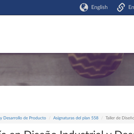
English
En
 y Desarrollo de Producto
Asignaturas del plan 558
Taller de Diseñ