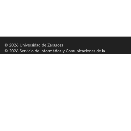
© 2026 Universidad de Zaragoza
© 2026 Servicio de Informática y Comunicaciones de la
Universidad de Zaragoza (
SICUZ
)
Universidad de Zaragoza
C/ Pedro Cerbuna, 12
ES-50009 Zaragoza
España / Spain
Tel: +34 976761000
ciu@unizar.es
Q-5018001-G
Servido por nodo: estudios