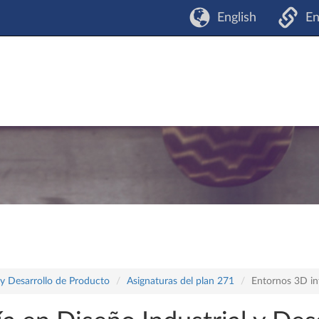
English
En
 y Desarrollo de Producto
Asignaturas del plan 271
Entornos 3D in