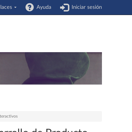
laces
Ayuda
Iniciar sesión
teractivos