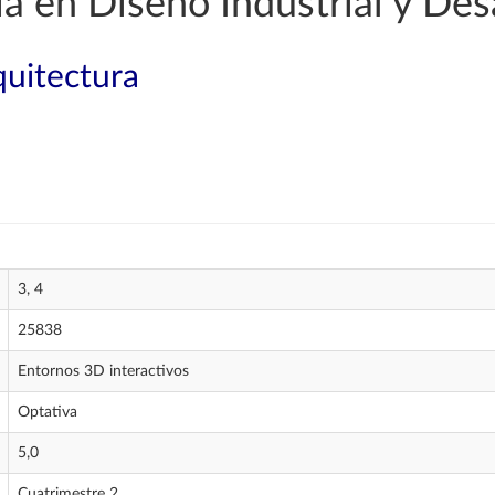
a en Diseño Industrial y Des
quitectura
3, 4
25838
Entornos 3D interactivos
Optativa
5,0
Cuatrimestre 2