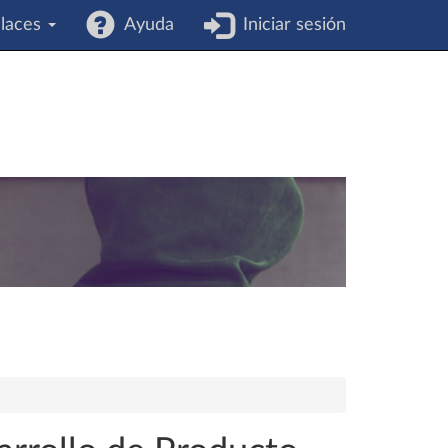
laces
Ayuda
Iniciar sesión