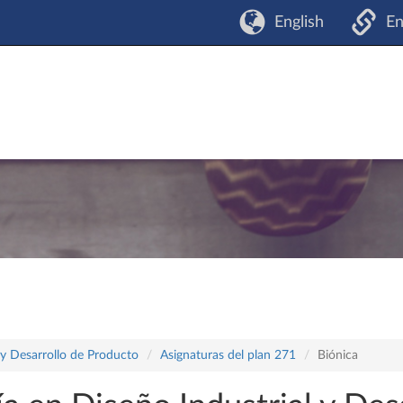
English
En
 y Desarrollo de Producto
Asignaturas del plan 271
Biónica