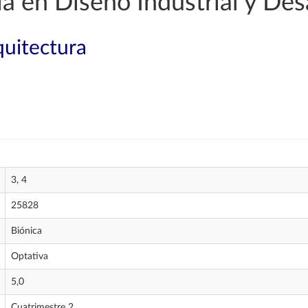
a en Diseño Industrial y Des
quitectura
3, 4
25828
Biónica
Optativa
5,0
Cuatrimestre 2