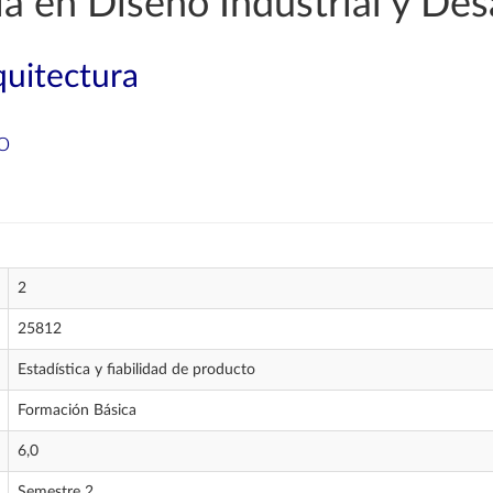
a en Diseño Industrial y Des
quitectura
o
2
25812
Estadística y fiabilidad de producto
Formación Básica
6,0
Semestre 2