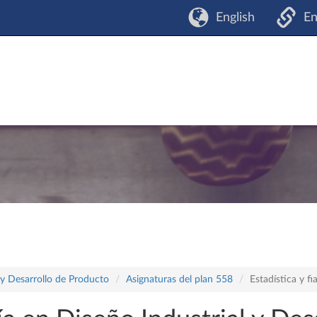
English
En
 y Desarrollo de Producto
Asignaturas del plan 558
Estadística y f