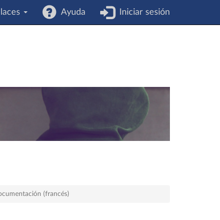
laces
Ayuda
Iniciar sesión
ocumentación (francés)