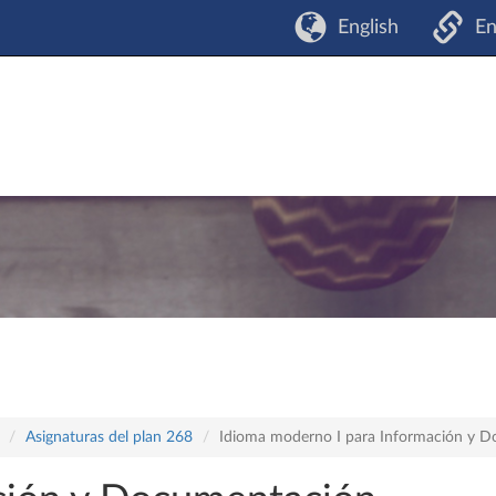
English
En
Asignaturas del plan 268
Idioma moderno I para Información y D