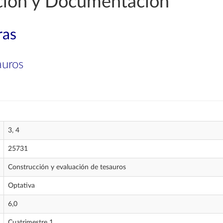
ción y Documentación
ras
auros
3, 4
25731
Construcción y evaluación de tesauros
Optativa
6,0
Cuatrimestre 1