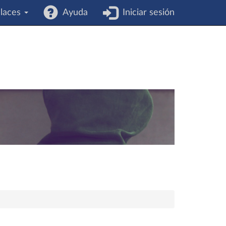
laces
Ayuda
Iniciar sesión