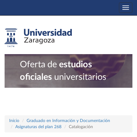
Togg
navi
Oferta de
estudios
oficiales
universitarios
Inicio
Graduado en Información y Documentación
Asignaturas del plan 268
Catalogación