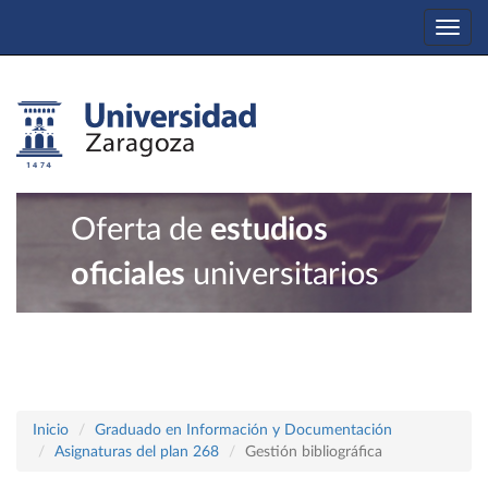
Togg
navi
Oferta de
estudios
oficiales
universitarios
Inicio
Graduado en Información y Documentación
Asignaturas del plan 268
Gestión bibliográfica