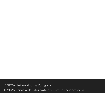
© 2026 Universidad de Zaragoza
© 2026 Servicio de Informática y Comunicaciones de la
Universidad de Zaragoza (
SICUZ
)
Universidad de Zaragoza
C/ Pedro Cerbuna, 12