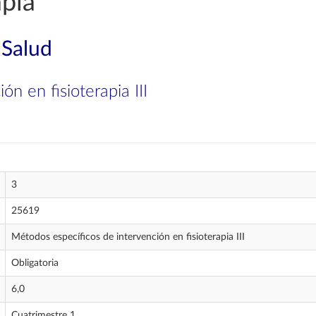
apia
 Salud
n en fisioterapia III
3
25619
Métodos específicos de intervención en fisioterapia III
Obligatoria
6,0
Cuatrimestre 1