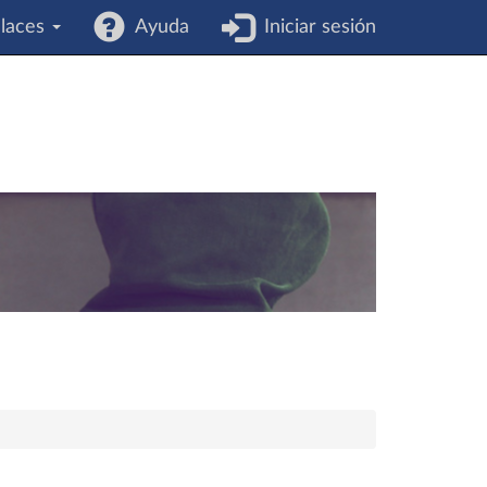
laces
Ayuda
Iniciar sesión