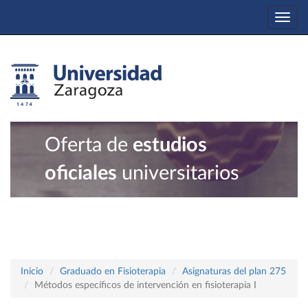
Togg
navi
Oferta de
estudios
oficiales
universitarios
Inicio
Graduado en Fisioterapia
Asignaturas del plan 275
Métodos específicos de intervención en fisioterapia I