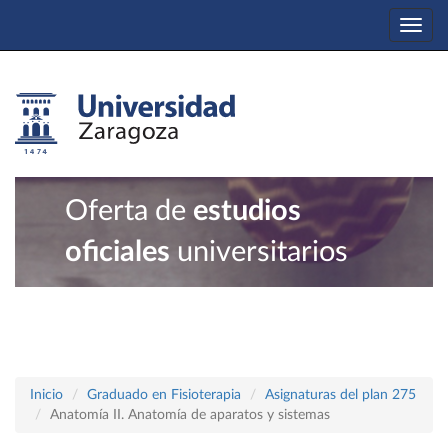
Togg
navi
Oferta de
estudios
oficiales
universitarios
Inicio
Graduado en Fisioterapia
Asignaturas del plan 275
Anatomía II. Anatomía de aparatos y sistemas