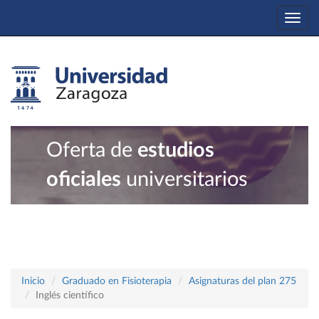
Togg
navi
Oferta de
estudios
oficiales
universitarios
Inicio
Graduado en Fisioterapia
Asignaturas del plan 275
Inglés científico