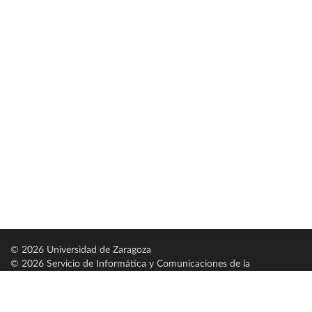
© 2026 Universidad de Zaragoza
© 2026 Servicio de Informática y Comunicaciones de la
Universidad de Zaragoza (
SICUZ
)
Universidad de Zaragoza
C/ Pedro Cerbuna, 12