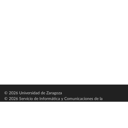
© 2026 Universidad de Zaragoza
© 2026 Servicio de Informática y Comunicaciones de la
Universidad de Zaragoza (
SICUZ
)
Universidad de Zaragoza
C/ Pedro Cerbuna, 12
ES-50009 Zaragoza
España / Spain