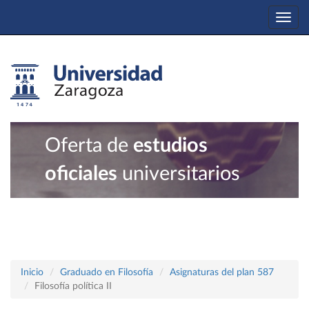
Togg
navi
Oferta de
estudios
oficiales
universitarios
Inicio
Graduado en Filosofía
Asignaturas del plan 587
Filosofía política II