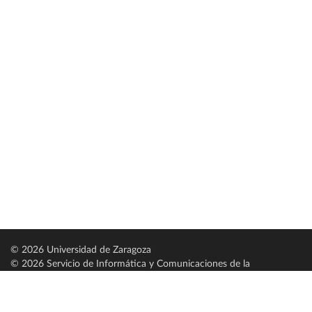
© 2026 Universidad de Zaragoza
© 2026 Servicio de Informática y Comunicaciones de la
Universidad de Zaragoza (
SICUZ
)
Universidad de Zaragoza
C/ Pedro Cerbuna, 12