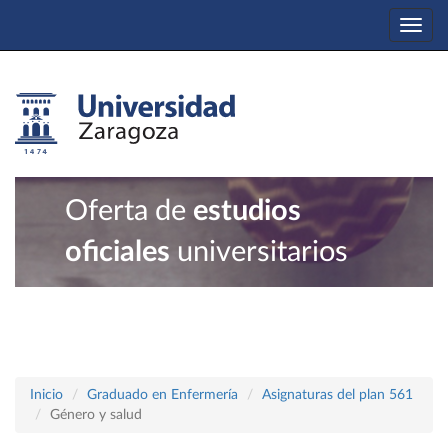
Togg
navi
Oferta de
estudios
oficiales
universitarios
Inicio
Graduado en Enfermería
Asignaturas del plan 561
Género y salud