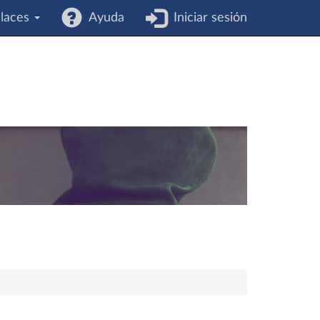
laces
Ayuda
Iniciar sesión