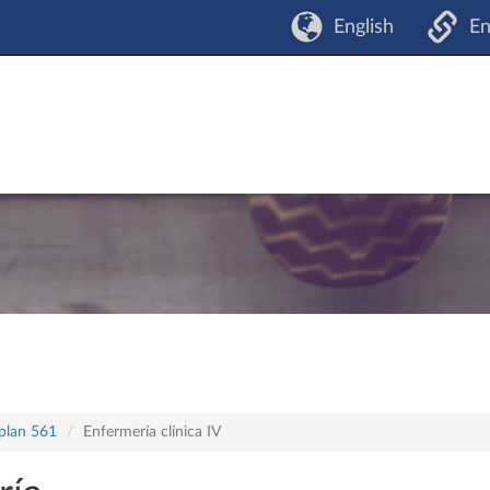
English
En
 plan 561
Enfermería clínica IV