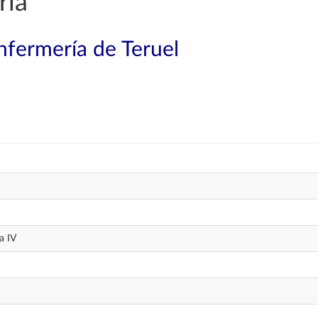
ría
nfermería de Teruel
a IV