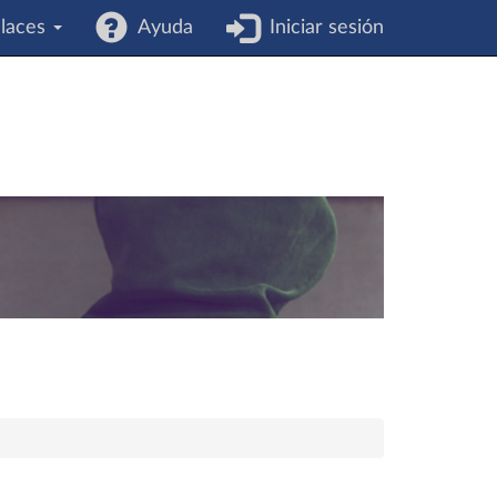
laces
Ayuda
Iniciar sesión