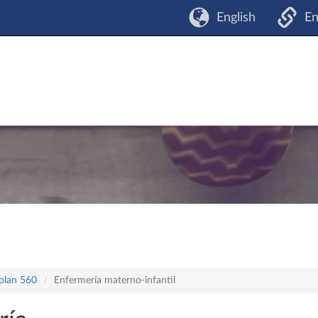
English
En
 plan 560
Enfermería materno-infantil