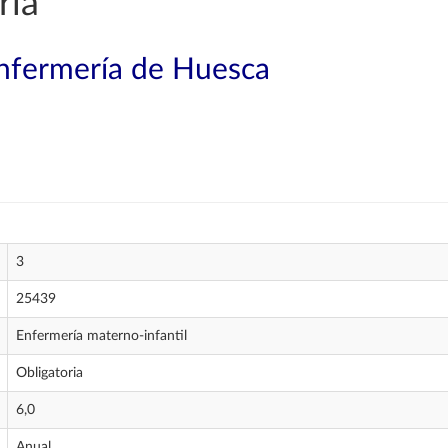
ría
Enfermería de Huesca
3
25439
Enfermería materno-infantil
Obligatoria
6,0
Anual