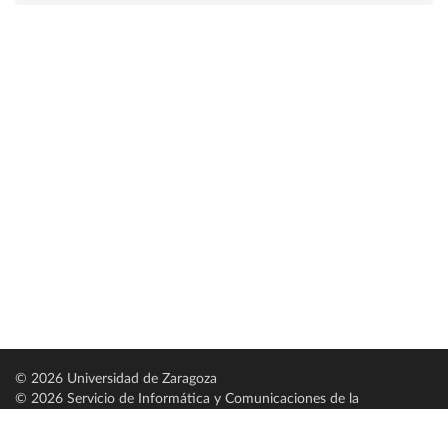
© 2026 Universidad de Zaragoza
© 2026 Servicio de Informática y Comunicaciones de la
Universidad de Zaragoza (
SICUZ
)
Universidad de Zaragoza