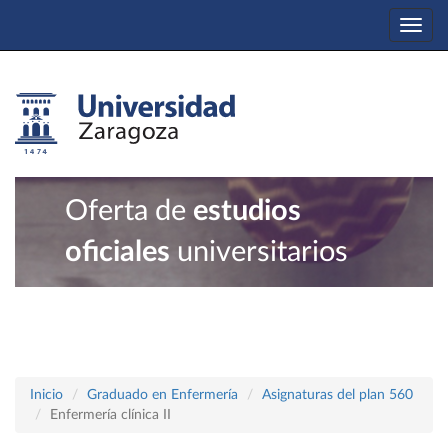
Togg
navi
Oferta de
estudios
oficiales
universitarios
Inicio
Graduado en Enfermería
Asignaturas del plan 560
Enfermería clínica II