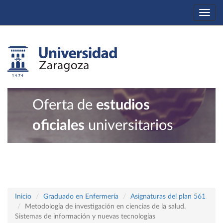
Togg
navi
Oferta de
estudios
oficiales
universitarios
Inicio
Graduado en Enfermería
Asignaturas del plan 561
Metodología de investigación en ciencias de la salud.
Sistemas de información y nuevas tecnologías