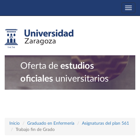
Togg
navi
Oferta de
estudios
oficiales
universitarios
Inicio
Graduado en Enfermería
Asignaturas del plan 561
Trabajo fin de Grado