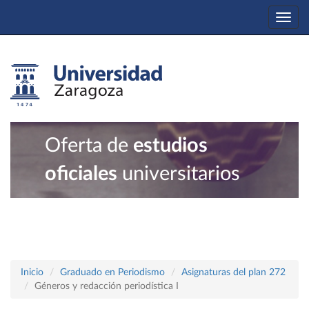
Togg
navi
Oferta de
estudios
oficiales
universitarios
Inicio
Graduado en Periodismo
Asignaturas del plan 272
Géneros y redacción periodística I