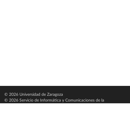
© 2026 Universidad de Zaragoza
© 2026 Servicio de Informática y Comunicaciones de la
Universidad de Zaragoza (
SICUZ
)
Universidad de Zaragoza
C/ Pedro Cerbuna, 12
ES-50009 Zaragoza
España / Spain