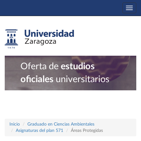
Togg
navi
Oferta de
estudios
oficiales
universitarios
Inicio
Graduado en Ciencias Ambientales
Asignaturas del plan 571
Áreas Protegidas