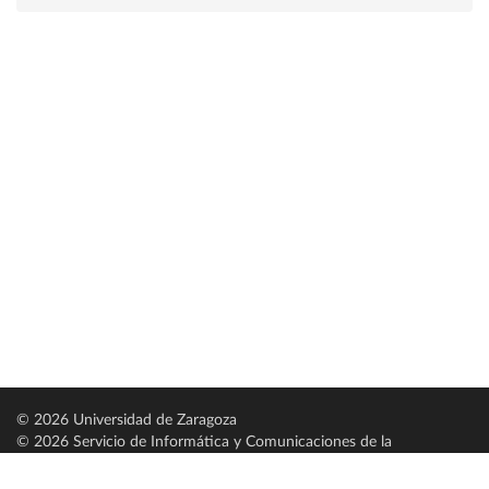
© 2026 Universidad de Zaragoza
© 2026 Servicio de Informática y Comunicaciones de la
Universidad de Zaragoza (
SICUZ
)
Universidad de Zaragoza