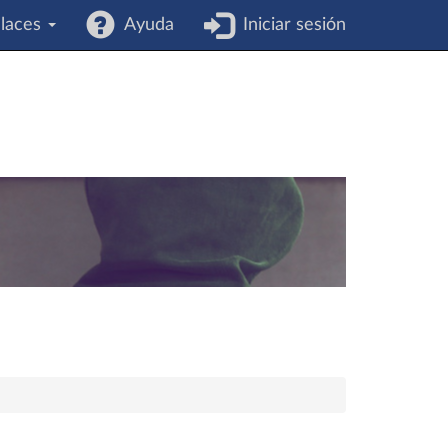
laces
Ayuda
Iniciar sesión