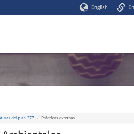
English
En
aturas del plan 277
Prácticas externas