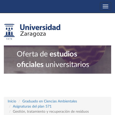
Togg
navi
Oferta de
estudios
oficiales
universitarios
Inicio
Graduado en Ciencias Ambientales
Asignaturas del plan 571
Gestión, tratamiento y recuperación de residuos