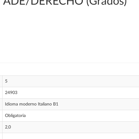
en ADE/DERECHO (Grados)
5
24903
Idioma moderno Italiano B1
Obligatoria
2,0