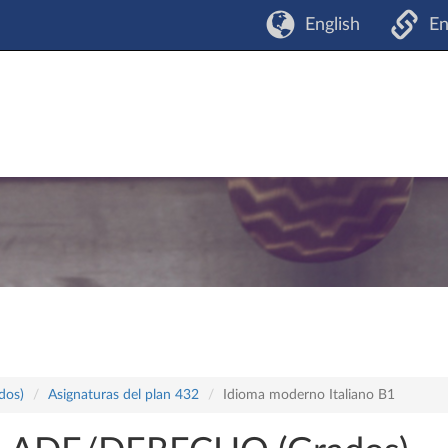
English
En
dos)
Asignaturas del plan 432
Idioma moderno Italiano B1