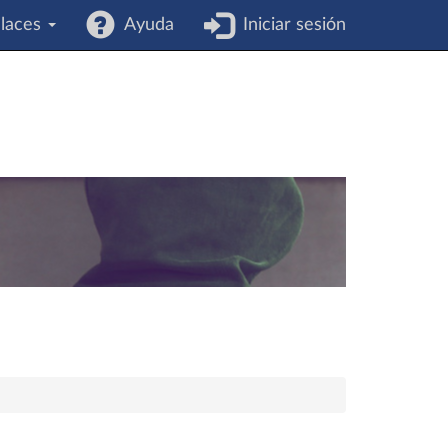
laces
Ayuda
Iniciar sesión