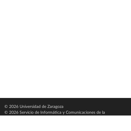
© 2026 Universidad de Zaragoza
© 2026 Servicio de Informática y Comunicaciones de la
Universidad de Zaragoza (
SICUZ
)
Universidad de Zaragoza
C/ Pedro Cerbuna, 12