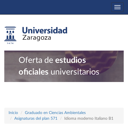
Togg
navi
Oferta de
estudios
oficiales
universitarios
Inicio
Graduado en Ciencias Ambientales
Asignaturas del plan 571
Idioma moderno Italiano B1