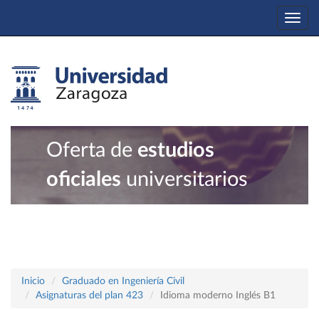
Togg
navi
Oferta de
estudios
oficiales
universitarios
Inicio
Graduado en Ingeniería Civil
Asignaturas del plan 423
Idioma moderno Inglés B1