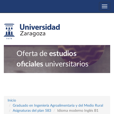
Togg
navi
Oferta de
estudios
oficiales
universitarios
Inicio
Graduado en Ingeniería Agroalimentaria y del Medio Rural
Asignaturas del plan 583
Idioma moderno Inglés B1