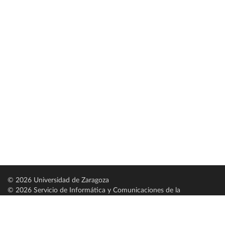
© 2026 Universidad de Zaragoza
© 2026 Servicio de Informática y Comunicaciones de la
Universidad de Zaragoza (
SICUZ
)
Universidad de Zaragoza
C/ Pedro Cerbuna, 12