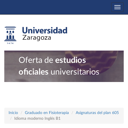
Togg
navi
Oferta de
estudios
oficiales
universitarios
Inicio
Graduado en Fisioterapia
Asignaturas del plan 605
Idioma moderno Inglés B1