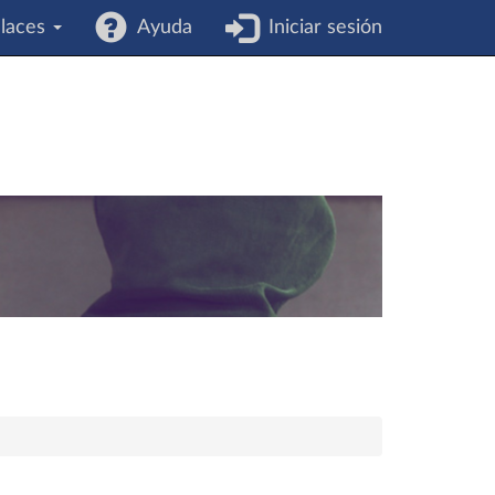
laces
Ayuda
Iniciar sesión