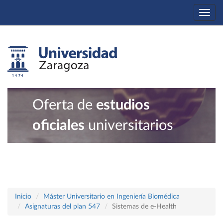
Togg
navi
Oferta de
estudios
oficiales
universitarios
Inicio
Máster Universitario en Ingeniería Biomédica
Asignaturas del plan 547
Sistemas de e-Health