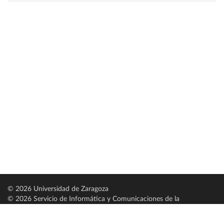
© 2026 Universidad de Zaragoza
© 2026 Servicio de Informática y Comunicaciones de la
Universidad de Zaragoza (
SICUZ
)
Universidad de Zaragoza