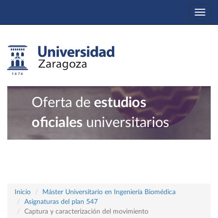
Togg
navi
Oferta de
estudios
oficiales
universitarios
Inicio
Máster Universitario en Ingeniería Biomédica
Asignaturas del plan 547
Captura y caracterización del movimiento