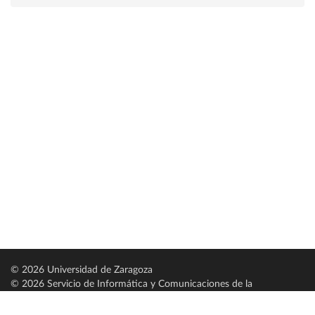
© 2026 Universidad de Zaragoza
© 2026 Servicio de Informática y Comunicaciones de la
Universidad de Zaragoza (
SICUZ
)
Universidad de Zaragoza