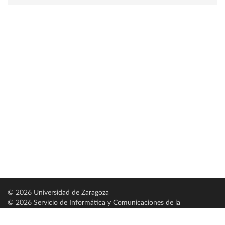
© 2026 Universidad de Zaragoza
© 2026 Servicio de Informática y Comunicaciones de la
Universidad de Zaragoza (
SICUZ
)
Universidad de Zaragoza