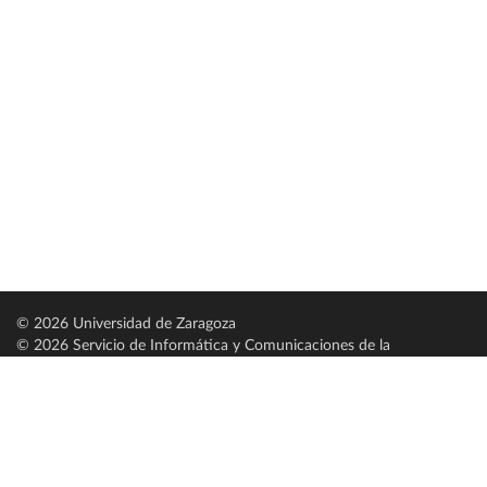
© 2026 Universidad de Zaragoza
© 2026 Servicio de Informática y Comunicaciones de la
Universidad de Zaragoza (
SICUZ
)
Universidad de Zaragoza
C/ Pedro Cerbuna, 12
ES-50009 Zaragoza
España / Spain
Tel: +34 976761000