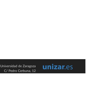
Universidad de Zaragoza
C/ Pedro Cerbuna, 12
ES-50009 Zaragoza
España / Spain
Tel: +34 976761000
ciu@unizar.es
Q-5018001-G