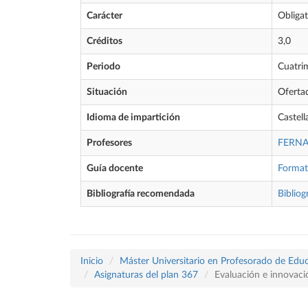
Carácter
Obligat
Créditos
3,0
Periodo
Cuatri
Situación
Oferta
Idioma de impartición
Castel
Profesores
FERNA
Guía docente
Forma
Bibliografía recomendada
Bibliog
Inicio
Máster Universitario en Profesorado de Educ
Asignaturas del plan 367
Evaluación e innovaci