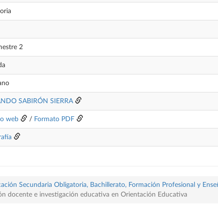
oria
mestre 2
da
lano
NDO SABIRÓN SIERRA
to web
/
Formato PDF
rafía
ación Secundaria Obligatoria, Bachillerato, Formación Profesional y Ense
ón docente e investigación educativa en Orientación Educativa