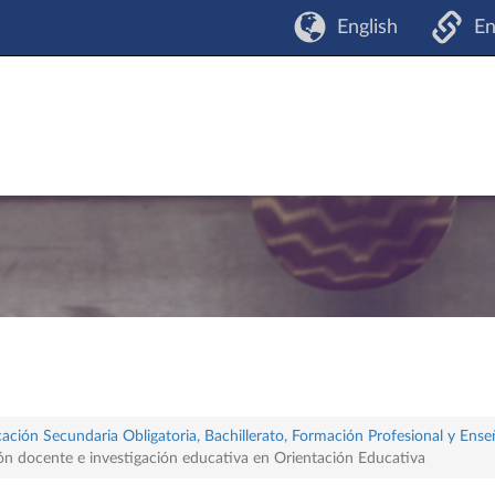
English
En
ación Secundaria Obligatoria, Bachillerato, Formación Profesional y Ense
ón docente e investigación educativa en Orientación Educativa