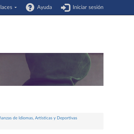
laces
Ayuda
Iniciar sesión
ñanzas de Idiomas, Artísticas y Deportivas