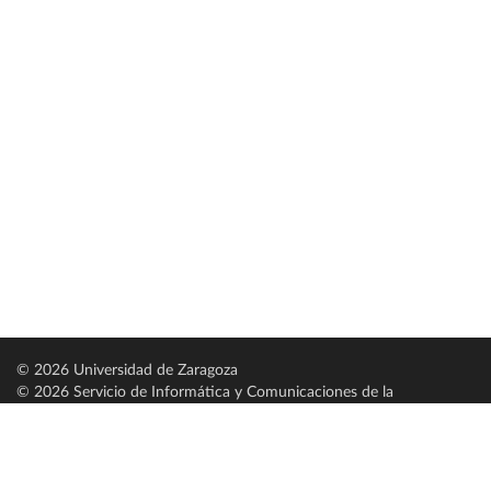
© 2026 Universidad de Zaragoza
© 2026 Servicio de Informática y Comunicaciones de la
Universidad de Zaragoza (
SICUZ
)
Universidad de Zaragoza
C/ Pedro Cerbuna, 12
ES-50009 Zaragoza