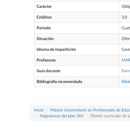
Carácter
Obli
Créditos
3,0
Periodo
Cuat
Situación
Ofer
Idioma de impartición
Cast
Profesores
MAR
Guía docente
For
Bibliografía recomendada
Bibli
Inicio
Máster Universitario en Profesorado de Educ
Asignaturas del plan 363
Diseño curricular de L