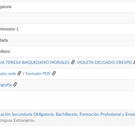
gatoria
rimestre 1
tada
ellano
IA TERESA BAQUEDANO MORALES
,
VIOLETA DELGADO CRESPO
mato web
/
Formato PDF
ografía
ación Secundaria Obligatoria, Bachillerato, Formación Profesional y Ense
enguas Extranjeras.