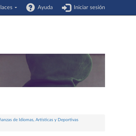
laces
Ayuda
Iniciar sesión
ñanzas de Idiomas, Artísticas y Deportivas