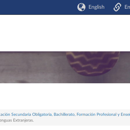
English
En
ación Secundaria Obligatoria, Bachillerato, Formación Profesional y Ense
enguas Extranjeras.