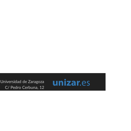
Universidad de Zaragoza
C/ Pedro Cerbuna, 12
ES-50009 Zaragoza
España / Spain
Tel: +34 976761000
ciu@unizar.es
Q-5018001-G