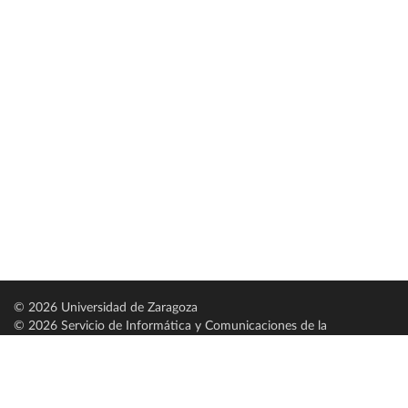
© 2026 Universidad de Zaragoza
© 2026 Servicio de Informática y Comunicaciones de la
Universidad de Zaragoza (
SICUZ
)
Universidad de Zaragoza
C/ Pedro Cerbuna, 12
ES-50009 Zaragoza