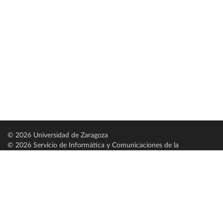
© 2026 Universidad de Zaragoza
© 2026 Servicio de Informática y Comunicaciones de la
Universidad de Zaragoza (
SICUZ
)
Universidad de Zaragoza
C/ Pedro Cerbuna, 12
ES-50009 Zaragoza
España / Spain
Tel: +34 976761000
ciu@unizar.es